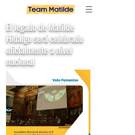
El legado de Matilde
Hidalgo será celebrado
oficialmente a nivel
nacional