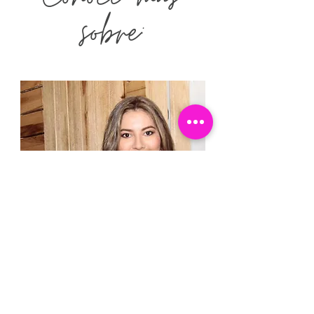
sobre:
La autora:
JODIE PADILLA